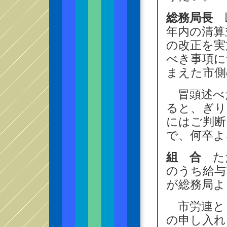
総務局長
以
年内の清算
の改正を実
べき事項に
まえた市側
冒頭述べ
ると、ぎり
にはご判断
で、何卒よ
組 合
ただ
のうち給与
が総務局よ
市労連とし
の申し入れ