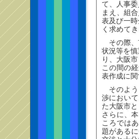
て、人事委
まえ、組合
表及び一時
く求めてき
その際、
状況等を慎
り、大阪市
この間の経
表作成に関
そのような
渉において
た大阪市と
さらに、本
ころではあ
題があるに