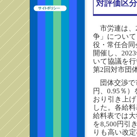
対評価区
市労連は、2
争」について
役・常任合同
開催し、20
いて協議を行
第2回対市団
団体交渉で市
円、0.95
おり引き上げ
した。各給料
給料表では大
を8,500円
りも高い改定