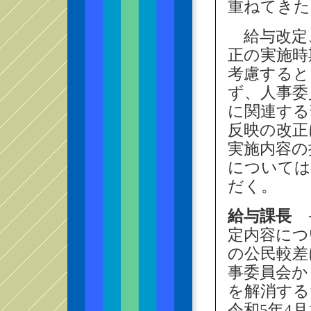
重ねてきた
給与改定
正の実施時
考慮すると
ず、人事委
に関連する
反映の改正
実施内容の
については
だく。
給与課長
そ
定内容につ
の公民較差
事委員会か
を解消する
令和5年4