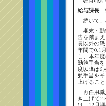
教育職給
給与課長
給
続いて、
期末・勤
告を踏まえ
員以外の職
年間で0.1
し、本年度
勤勉手当を
度以降は6
勉手当をそ
上げること
再任用職員
き上げて2
は、12月