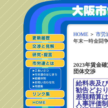
HOME
＞
市労
年末一時金闘争
2023年賃
団体交渉
給料表及
勧告どお
差額精算は
人事評価