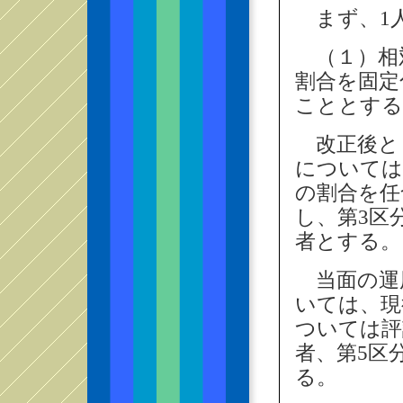
まず、1
（１）相
割合を固定
こととする
改正後とし
については
の割合を任
し、第3区
者とする。
当面の運用
いては、現
ついては評
者、第5区
る。