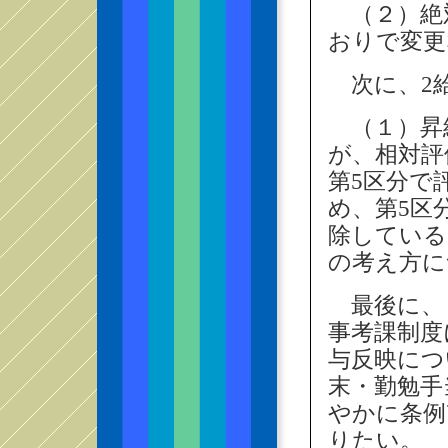
（２）絶
おりで変更
次に、2
（１）昇
が、相対評
第5区分で
め、第5区
除している
の考え方に
最後に、
事考課制度
与反映につ
末・勤勉手
やかに条例
りたい。