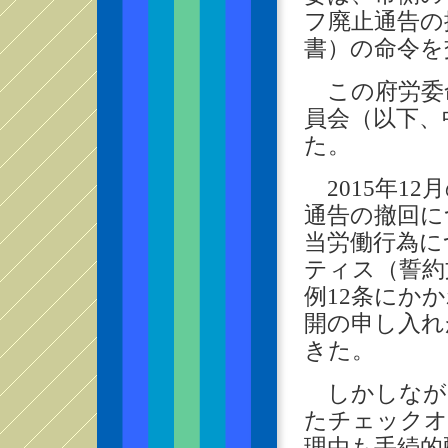
フ廃止通告の
書）の命令を
この府労委
員会（以下、
た。
2015年1
通告の撤回に
当労働行為に
ティス（誓約
例12条にか
開の申し入れ
きた。
しかしなが
たチェックオ
理由も手続的