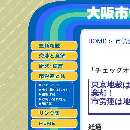
HOME
＞
市労
「チェックオ
東京地裁
棄却！
市労連は
経過