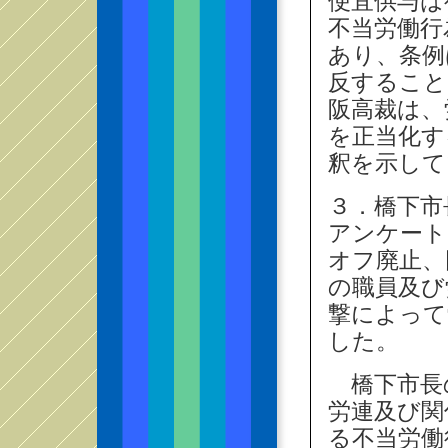
便宜供与は
不当労働行
あり、条例
反すること
阪高裁は、
を正当化す
釈を示して
３．橋下市
アンケート
オフ廃止、
の職員及び
撃によって
した。
橋下市長
労連及び関
る不当労働