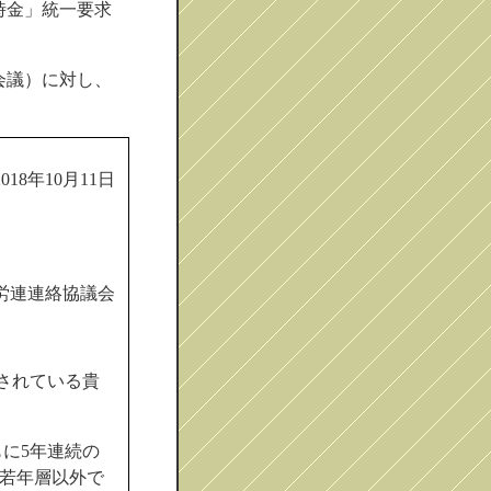
時金」統一要求
会議）に対し、
2018年10月11日
労連連絡協議会
されている貴
に5年連続の
、若年層以外で