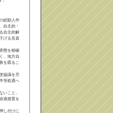
の総額人件
、自主的・
る自主的解
下げる見直
実態を精確
く、地方自
善を図るこ
使協議を尽
件等処遇へ
ないこと。
経過措置を
押し付けに