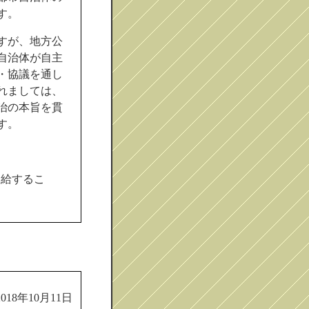
す。
すが、地方公
自治体が自主
・協議を通し
れましては、
治の本旨を貫
す。
支給するこ
2018年10月11日