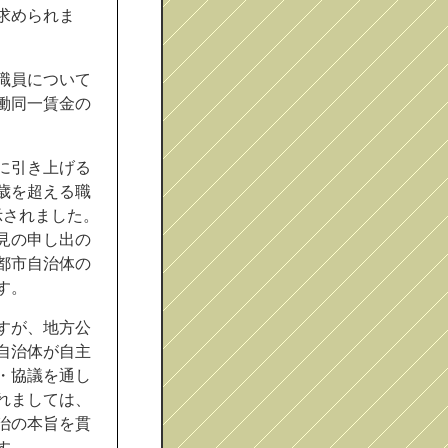
求められま
職員について
働同一賃金の
に引き上げる
歳を超える職
示されました。
見の申し出の
都市自治体の
す。
すが、地方公
自治体が自主
・協議を通し
れましては、
治の本旨を貫
す。