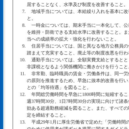
屈することなく、水準及び制度を改善すること。
地域手当については、本給繰り入れを基本に改
と。
一時金については、期末手当に一本化して、公
を維持・防衛できる支給水準に改善すること。ま
当への成績率の拡大・強化を行わないこと。
住居手当については、国と異なる地方公務員の
踏まえて充実すること、廃止等の制度改悪を行わ
通勤手当については、全額実費支給とするとと
非課税となるよう関係機関に働きかけを行うこと
非常勤、臨時職員の賃金・労働条件は、同一労
の原則を推進するため、早急に抜本的改善を行い
との「均等待遇」を図ること。
年間総労働時間を早急に1800時間に短縮するこ
週37時間30分、1日7時間30分の実現に向けて諸
効ある超過勤務縮減を図ること。また、すべての職
定を締結すること。
平成29年1月に厚生労働省で定めた「労働時間
のために使用者が講ずべき措置に関するガイドラ