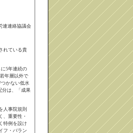
労連連絡協議会
されている貴
に5年連続の
、若年層以外で
びつかない低水
配分は、「成果
を人事院規則
く、重要性・
く特例を設け
イフ・バラン