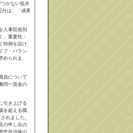
びつかない低水
配分は、「成果
を人事院規則
く、重要性・
く特例を設け
イフ・バラン
求められま
職員について
働同一賃金の
に引き上げる
歳を超える職
示されました。
見の申し出の
都市自治体の