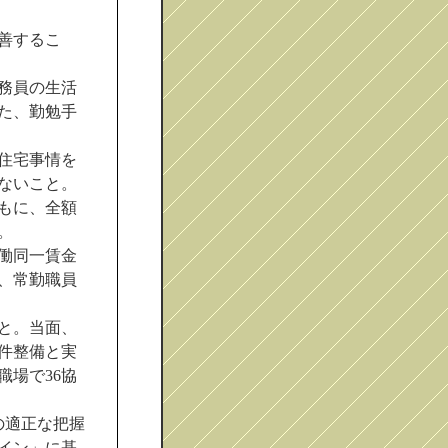
善するこ
務員の生活
た、勤勉手
住宅事情を
ないこと。
もに、全額
。
働同一賃金
、常勤職員
と。当面、
条件整備と実
場で36協
の適正な把握
イン」に基