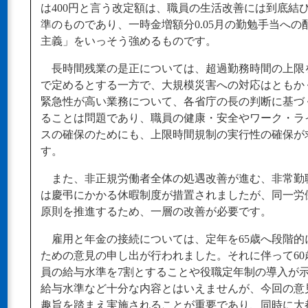
は400円と言う改定額は、職員の生活改善には到底結
準のものであり、一時金増額分0.05月の勤勉手当への
主義」をいっそう強めるものです。
長時間残業の是正については、超過勤務時間の上限
で定めるとする一方で、大規模災害への対応はともか
緊急性が高い業務について、各省庁の長の判断に基づ
ることは問題であり、職員の健康・安全やワーク・ラ
スの確保のためにも、上限時間規制の実行性の確保が
す。
また、非正規労働者全体の処遇改善が進む、非常勤
は慶弔にかかる休暇制度が措置されましたが、同一労
原則を推進するため、一層の改善が必要です。
雇用と年金の接続については、定年を65歳へ段階的
ための意見の申し出が行われました。それに伴って60
員の給与水準を7割とすることや役職定年制の導入が
給与水準など十分な内容とはいえませんが、今回の意
趣旨を踏まえ実施されることが重要であり、同時に大