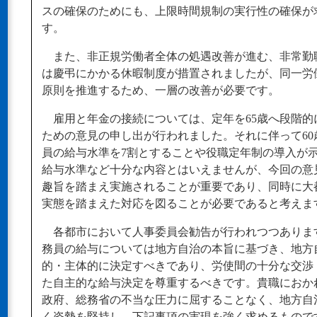
スの確保のためにも、上限時間規制の実行性の確保が
す。
また、非正規労働者全体の処遇改善が進む、非常勤
は慶弔にかかる休暇制度が措置されましたが、同一労
原則を推進するため、一層の改善が必要です。
雇用と年金の接続については、定年を65歳へ段階的
ための意見の申し出が行われました。それに伴って60
員の給与水準を7割とすることや役職定年制の導入が
給与水準など十分な内容とはいえませんが、今回の意
趣旨を踏まえ実施されることが重要であり、同時に大
実態を踏まえた対応を図ることが必要であると考えま
各都市において人事委員会勧告が行われつつありま
務員の給与については地方自治の本旨に基づき、地方
的・主体的に決定すべきであり、労使間の十分な交渉
た自主的な給与決定を尊重するべきです。貴職におか
政府、総務省の不当な圧力に屈することなく、地方自
く姿勢を堅持し、下記事項の実現を強く求めるもので