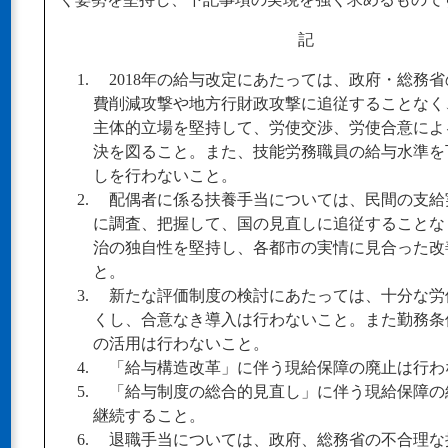
記
2018年の給与改定にあたっては、政府・総務省
費削減攻撃や地方行財政攻撃に追従することなく
主体的立場を堅持して、労使交渉、労使合意によ
決を図ること。また、技能労務職員の給与水準を
しを行わないこと。
配偶者に係る扶養手当については、民間の支給
に調査、把握して、国の見直しに追従することな
治の独自性を堅持し、各都市の実情に見合った改
と。
新たな評価制度の検討にあたっては、十分な労
くし、合意なき導入は行わないこと。また勤務条
の活用は行わないこと。
「給与構造改革」に伴う現給保障の廃止は行わ
「給与制度の総合的見直し」に伴う現給保障の
継続すること。
退職手当については、政府、総務省の不合理な