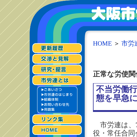
HOME
＞
市労
正常な労使関
不当労働
態を早急
市労連は、7
役・常任合同