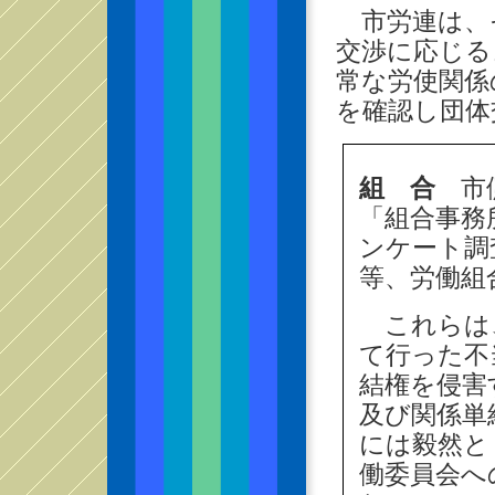
市労連は、
交渉に応じる
常な労使関係
を確認し団体
組 合
市側
「組合事務
ンケート調
等、労働組
これらは、
て行った不
結権を侵害
及び関係単
には毅然と
働委員会へ