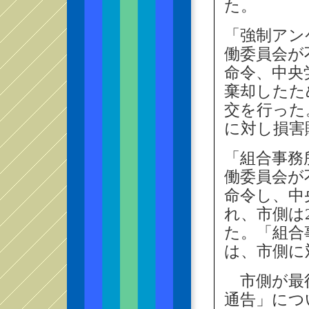
た。
「強制アン
働委員会が
命令、中央
棄却したた
交を行った
に対し損害
「組合事務
働委員会が
命令し、中
れ、市側は
た。「組合
は、市側に
市側が最
通告」につ