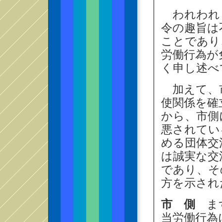
われわれ
令の趣旨は
ことであり
労働行為が
く申し述べ
加えて、市
使関係を確
から、市側
悪されてい
める団体交
は誠実な交
であり、そ
方を示され
市 側
まず
当労働行為