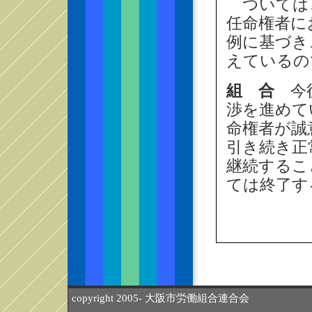
ついては
任命権者に
例に基づき
えているの
組 合
今後
渉を進めて
命権者が誠
引き続き正
継続するこ
ては終了す
copyright 2005- 大阪市労働組合連合会