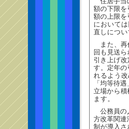
住居手当の
額の下限を
額の上限を
においては
直しについ
また、再任
回も見送ら
引き上げ改
す。定年の
れるよう改
「均等待遇
立場から積
ます。
公務員の人
方改革関連
制が導入さ