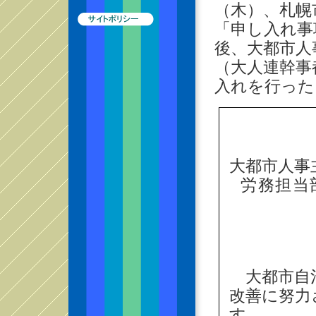
（木）、札幌
「申し入れ事
後、大都市人
（大人連幹事
入れを行った
大都市人事
労務担当
大都市自治
改善に努力
す。