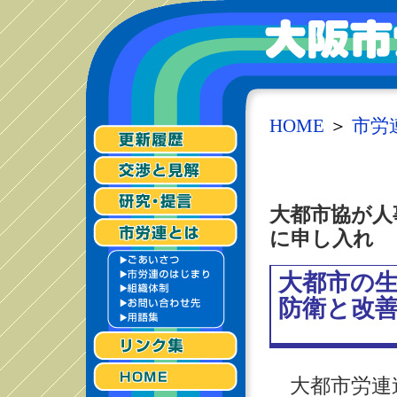
HOME
＞
市労
大都市協が人
に申し入れ
大都市の
防衛と改
大都市労連連