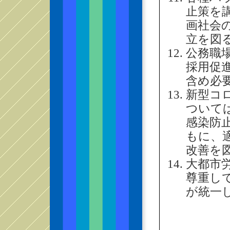
止策を
画社会
立を図
公務職
採用促
含め必
新型コ
ついて
感染防
もに、
改善を
大都市
尊重し
が統一