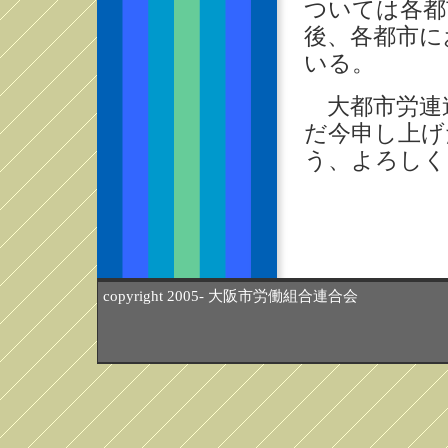
ついては各都
後、各都市に
いる。
大都市労連
だ今申し上げ
う、よろしく
copyright 2005- 大阪市労働組合連合会