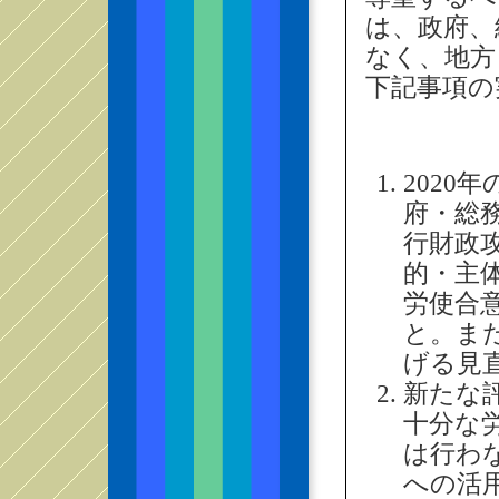
は、政府、
なく、地方
下記事項の
2020
府・総
行財政
的・主
労使合
と。ま
げる見
新たな
十分な
は行わ
への活