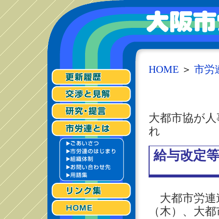
HOME
＞
市労
大都市協が人
れ
給与改定
大都市労連連
（木）、大都