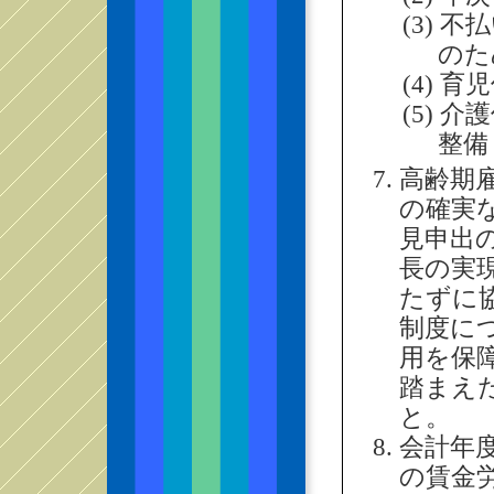
(3) 
のた
(4) 
(5) 
整備
高齢期
の確実
見申出
長の実
たずに
制度に
用を保
踏まえ
と。
会計年
の賃金