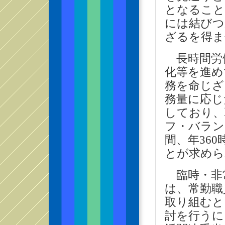
となること
には結びつ
ざるを得ま
長時間労
化等を進め
務を命じざ
務量に応じ
しており、
フ・バラン
間、年36
とが求めら
臨時・非
は、常勤職
取り組むと
討を行うに