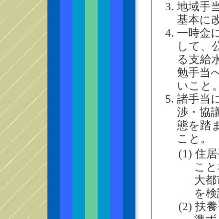
地域手
基本に
一時金
して、
る支給
勉手当
いこと
諸手当
渉・協
態を踏
こと。
(1) 
こと
大都
を検
(2) 