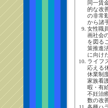
同一賃
的な改
の非常
から諸
女性職
画社会
を図る
策推進
に向け
ライフ
応える
休業制
家族看
暇・有
不妊治
数の改
各種ハ