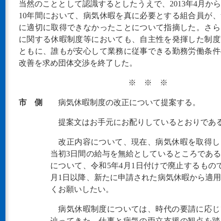
当然のこととして認識するとしたうえで、2013年4月か
10年間において、病気休暇を真に必要とする組合員が
に適切に取得できなかったことについて指摘した。さら
に関する休暇制度等においても、自主性を発揮した制度
ともに、誰もが安心して業務に従事できる勤務労働条件
改善を求め団体交渉を終了した。
※ ※ ※
市 側
病気休暇制度の改正について提案する。
提案文はお手元にお配りしているとおりであ
改正内容について、現在、病気休暇を取得し
当初3日間の給与を無給としているところであ
について、令和5年4月1日付けで廃止するもの
月1日以降、新たに申請された病気休暇から適
くお願いしたい。
病気休暇制度については、時代の要請に応じ
辿ってきた。仕事と病気の両立支援の観点を踏