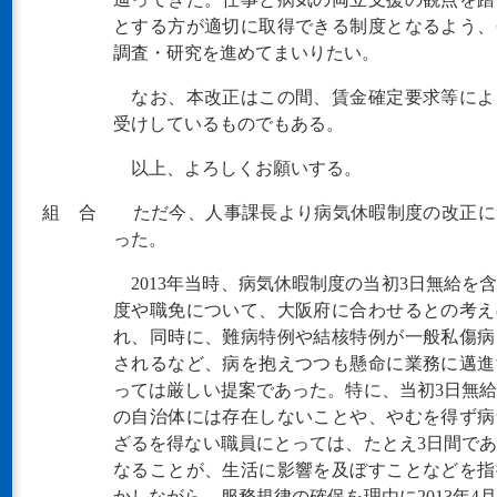
とする方が適切に取得できる制度となるよう、
調査・研究を進めてまいりたい。
なお、本改正はこの間、賃金確定要求等によ
受けしているものでもある。
以上、よろしくお願いする。
組 合 ただ今、人事課長より病気休暇制度の改正に
った。
2013年当時、病気休暇制度の当初3日無給を
度や職免について、大阪府に合わせるとの考え
れ、同時に、難病特例や結核特例が一般私傷病
されるなど、病を抱えつつも懸命に業務に邁進
っては厳しい提案であった。特に、当初3日無
の自治体には存在しないことや、やむを得ず病
ざるを得ない職員にとっては、たとえ3日間で
なることが、生活に影響を及ぼすことなどを指
かしながら、服務規律の確保を理由に2013年4