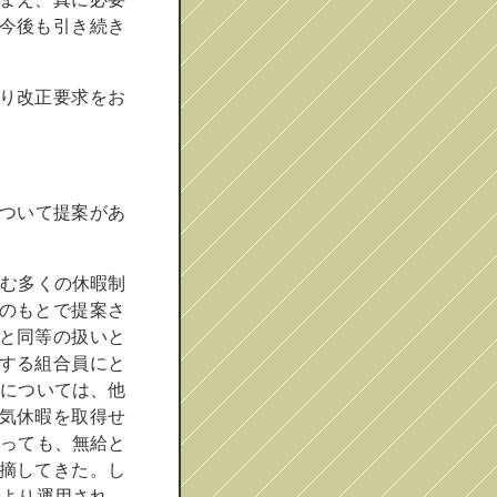
今後も引き続き
り改正要求をお
ついて提案があ
含む多くの休暇制
のもとで提案さ
と同等の扱いと
する組合員にと
給については、他
気休暇を取得せ
あっても、無給と
摘してきた。し
月より運用され、