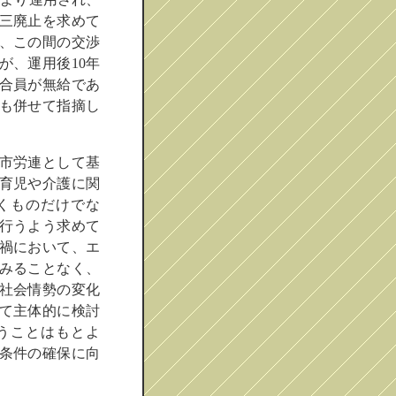
三廃止を求めて
、この間の交渉
が、運用後10年
合員が無給であ
も併せて指摘し
市労連として基
育児や介護に関
くものだけでな
行うよう求めて
禍において、エ
みることなく、
社会情勢の変化
て主体的に検討
うことはもとよ
条件の確保に向