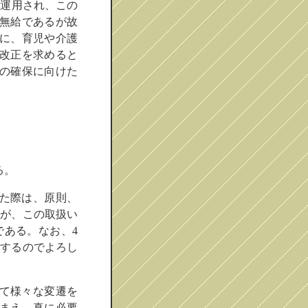
ら運用され、この
、無給であるが故
に、育児や介護
改正を求めると
の確保に向けた
る。
た際は、原則、
るが、この取扱い
である。なお、4
用するのでよろし
て様々な変遷を
まえ、真に必要