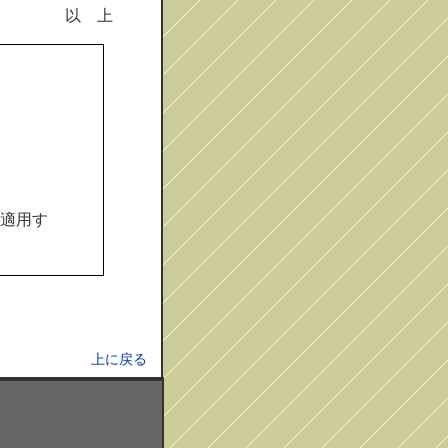
以 上
。
適用す
上に戻る